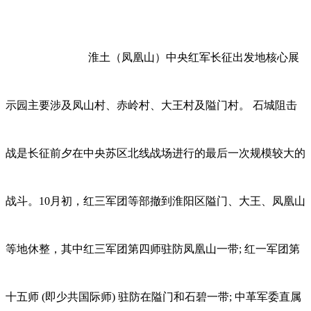
淮土（凤凰山）中央红军长征出发地核心展
示园主要涉及凤山村、赤岭村、大王村及隘门村。 石城阻击
战是长征前夕在中央苏区北线战场进行的最后一次规模较大的
战斗。10月初，红三军团等部撤到淮阳区隘门、大王、凤凰山
等地休整，其中红三军团第四师驻防凤凰山一带; 红一军团第
十五师 (即少共国际师) 驻防在隘门和石碧一带; 中革军委直属