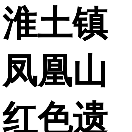
淮土镇
凤凰山
红色遗