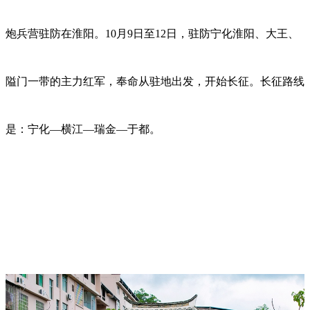
炮兵营驻防在淮阳。10月9日至12日，驻防宁化淮阳、大王、
隘门一带的主力红军，奉命从驻地出发，开始长征。长征路线
是：宁化—横江—瑞金—于都。